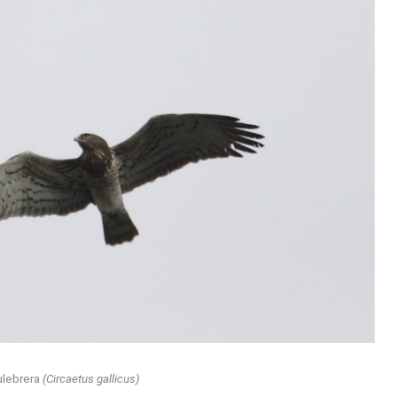
ulebrera
(Circaetus gallicus)