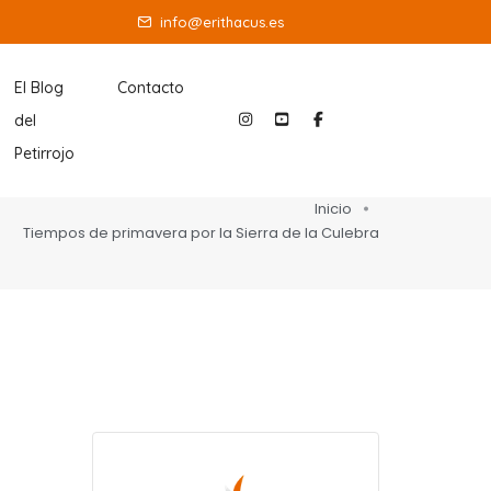
info@erithacus.es
Social
Social
Social
El Blog
Contacto
del
Media
Media
Media
Petirrojo
Inicio
Tiempos de primavera por la Sierra de la Culebra