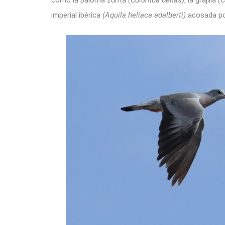
como la paloma zurita
(Columba oenas)
, la grajilla
(
imperial ibérica
(Aquila heliaca adalberti)
acosada po