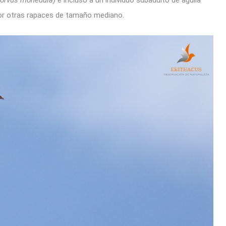
Corvus monedula)
e incluso a un individuo subadulto de águila
r otras rapaces de tamaño mediano.