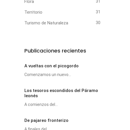
Flora
31
Territorio
31
Turismo de Naturaleza
30
Publicaciones recientes
A vueltas con el picogordo
Comenzamos un nuevo...
Los tesoros escondidos del Páramo
leonés
A comienzos del...
De pajareo fronterizo
A finales del...